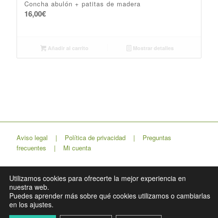
Concha abulón + patitas de madera
16,00
€
Añadir al carrito
Mostrar detalles
Aviso legal
|
Política de privacidad
|
Preguntas
frecuentes
|
Mi cuenta
Utilizamos cookies para ofrecerte la mejor experiencia en
nuestra web.
Lapso Estudio
Puedes aprender más sobre qué cookies utilizamos o cambiarlas
en los ajustes.