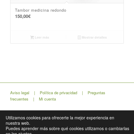
Tambor medicina redondo
150,00
€
Leer más
Mostrar detalles
Aviso legal
|
Política de privacidad
|
Preguntas
frecuentes
|
Mi cuenta
Utilizamos cookies para ofrecerte la mejor experiencia en
nuestra web.
Lapso Estudio
Puedes aprender más sobre qué cookies utilizamos o cambiarlas
en los ajustes.