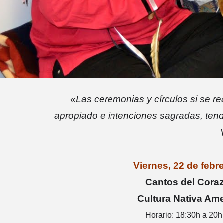
«Las ceremonias y círculos si se re
apropiado e intenciones sagradas, ten
Vernon F
Viernes, 22 de febr
Cantos del Cora
Cultura Nativa Am
Horario: 18:30h a 20h