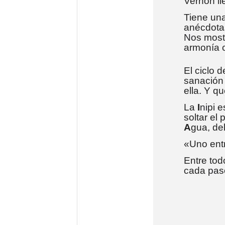
Vernon ll
Tiene una
anécdotas
Nos mostr
armonía c
El ciclo 
sanación 
ella. Y q
La
I
nipi 
soltar el
A
gua, de
«Uno entr
Entre tod
cada paso