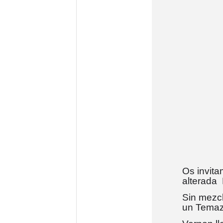
Os invita
alterada 
Sin mezcl
un Temaz