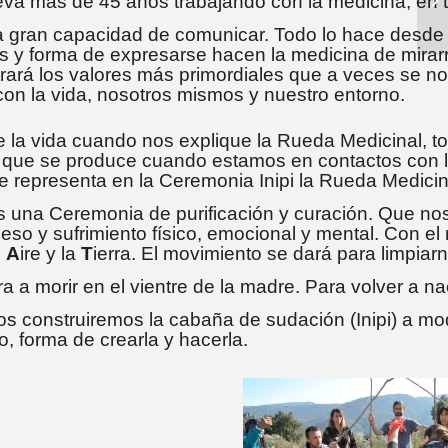
eva más de 45 años trabajando con la medicina, en 
 gran capacidad de comunicar. Todo lo hace desde l
 y forma de expresarse hacen la medicina de mirarn
ará los valores más primordiales que a veces se nos
on la vida, nosotros mismos y nuestro entorno.
de la vida cuando nos explique la Rueda Medicinal, to
que se produce cuando estamos en contactos con la
ue representa en la Ceremonia Inipi la Rueda Medicin
es una Ceremonia de purificación y curación. Que nos 
 peso y sufrimiento físico, emocional y mental. Con el 
l
A
ire y la
T
ierra. El movimiento se dará para limpiar
a a morir en el vientre de la madre. Para volver a n
os construiremos la cabaña de sudación (Inipi) a mod
, forma de crearla y hacerla.