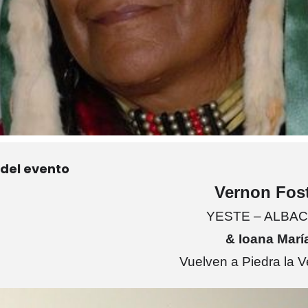
 del evento
Vernon Fos
YESTE – ALBA
& Ioana Marí
Vuelven a Piedra la