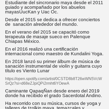
Estudiante del sincronario maya desde el 2011
guiado y acompañado por los abuelos
mayasUucKan y Uac Oc.
Desde el 2015 se dedica a ofrecer conciertos
de sanación alrededor del mundo.
En el verano del 2015 se capacitó como
terapeuta de masaje sueco en Palenque
Chiapas México.
En el 2016 realizó una certificación
internacional como maestro de Kundalini Yoga.
En 2018 lanzó su primer álbum de música de
sanación instrumental de violín y guitarra cuyo
título es Viento Lunar
https://open.spotify.com/artist/0CSTD8b8T26wWN5VcW
SrQz?si=d68eZJpiQPi2rmht6YOewA
Caminante QapaqÑan desde enero del 2019
donde ha recibido el grado Sacerdotal Andino.
Ha recorrido con su música, cursos de yoga y
talleres de tzolkin maya, temazcales y