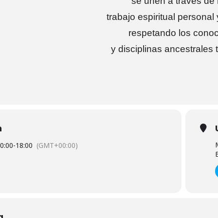
se unen a través de
trabajo espiritual personal 
respetando los conoc
y disciplinas ancestrales 
n
0:00
-
18:00
(GMT+00:00)
a