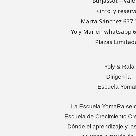
Burjassot—Vale
+info. y reserv
Marta Sánchez 637 
Yoly Marlen whatsapp 6
Plazas Limitada
Yoly & Rafa
Dirigen la
Escuela Yoma
La Escuela YomaRa se d
Escuela de Crecimiento Cre
Dónde el aprendizaje y l