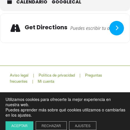
CALENDARIO
GOOGLECAL
Adresse
Get Directions
Aviso legal
|
Política de privacidad
|
Preguntas
frecuentes
|
Mi cuenta
Utilizamos cookies para ofrecerte la mejor experiencia en
nuestra web.
Lapso Estudio
Puedes aprender más sobre qué cookies utilizamos o cambiarlas
en los ajustes.
ACEPTAR
RECHAZAR
AJUSTES
© Merlinita27 | Escuela YomaRa. Todos los derechos reservados