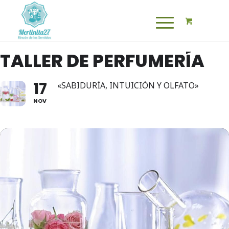
TALLER DE PERFUMERÍA
17
«SABIDURÍA, INTUICIÓN Y OLFATO»
NOV