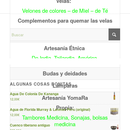
Velas:
Velones de colores – de Miel – de Té
Complementos para quemar las velas
Cuencos Tibetanos, Crótalos, etc..
Artesanía Étnica
De India, Tailandia, América.
Budas y deidades
ALGUNAS COSAS BONITAS…
Lámparas
Agua De Colonia De Kananga
Artesanía YomaRa
12,00
€
Propia:
Agua de Florida Murray & Lanman Peru (original)
12,00
€
Tambores Medicina, Sonajas, bolsas
medicina
Cuenco tibetano antiguo