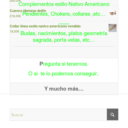
265,00
€
Complementos estilo Nativo Americano
Cuenco tibetano delfín
Pendientes, Chokers, collares ,etc…
216,00
€
——
Collar línea estilo nativo americano vendido
18,00
€
Budas, nacimientos, platos geometría
sagrada, porta velas, etc…
P
regunta si tenemos.
O si te lo podemos conseguir..
Y mucho más…