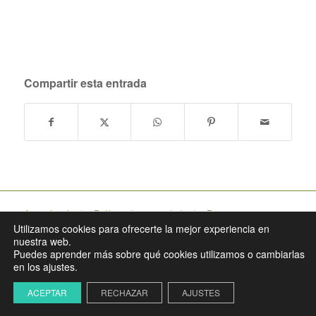
Compartir esta entrada
Aviso legal
|
Política de privacidad
|
Preguntas
Utilizamos cookies para ofrecerte la mejor experiencia en
frecuentes
|
Mi cuenta
nuestra web.
Puedes aprender más sobre qué cookies utilizamos o cambiarlas
en los ajustes.
Lapso Estudio
ACEPTAR
RECHAZAR
AJUSTES